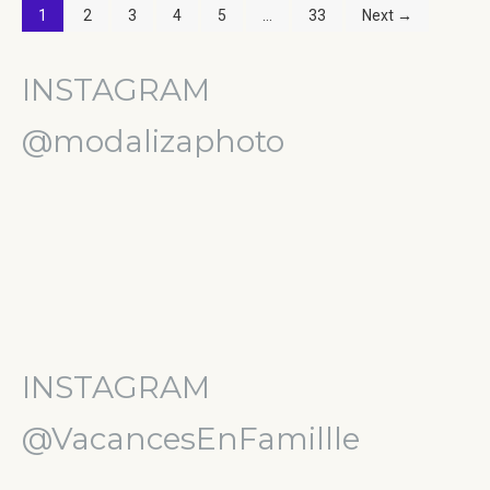
1
2
3
4
5
…
33
Next →
INSTAGRAM
@modalizaphoto
INSTAGRAM
@VacancesEnFamillle